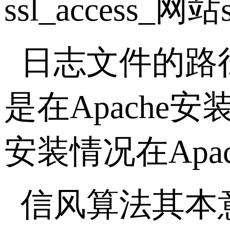
ssl_access_网
日志文件的路
是在Apache
安装情况在Ap
信风算法其本