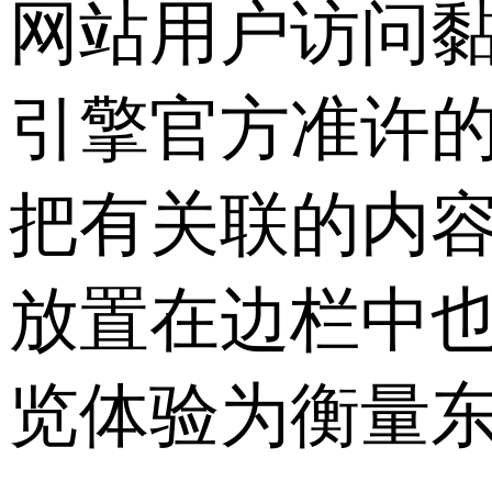
网站用户访问
引擎官方准许
把有关联的内
放置在边栏中
览体验为衡量东