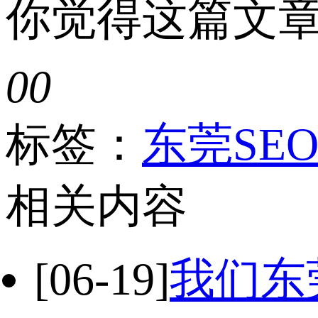
你觉得这篇文
0
0
标签：
东莞SE
相关内容
[06-19]
我们东