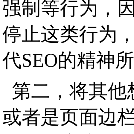
强制等行为，因
停止这类行为
代SEO的精神
第二，将其他
或者是页面边栏