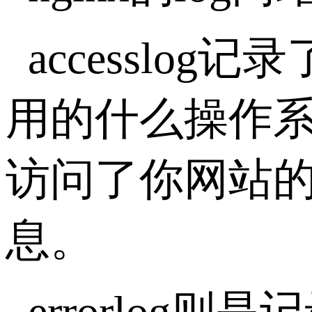
accesslo
用的什么操作
访问了你网站
息。
errorlog