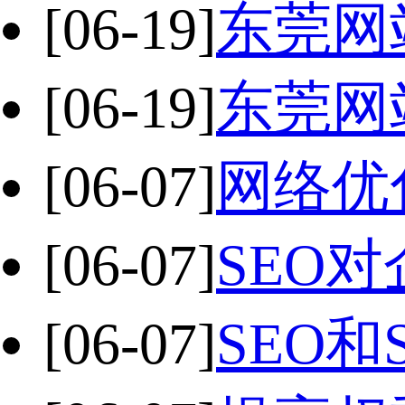
[06-19]
东莞网
[06-19]
东莞网
[06-07]
网络优
[06-07]
SEO
[06-07]
SEO