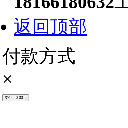
18166180632
工
返回顶部
付款方式
×
支付：0.00元