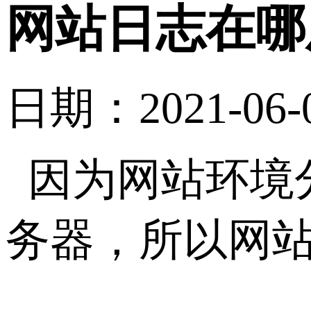
网站日志在哪
日期：2021-06
因为网站环境分
务器，所以网