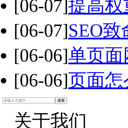
[06-07]
提高权
[06-07]
SEO
[06-06]
单页面
[06-06]
页面怎
关于我们