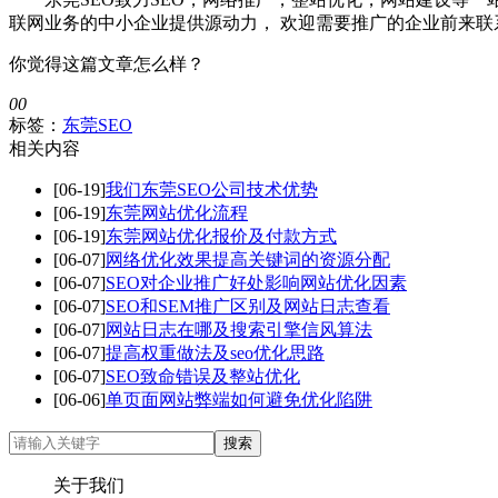
联网业务的中小企业提供源动力， 欢迎需要推广的企业前来联
你觉得这篇文章怎么样？
0
0
标签：
东莞SEO
相关内容
[06-19]
我们东莞SEO公司技术优势
[06-19]
东莞网站优化流程
[06-19]
东莞网站优化报价及付款方式
[06-07]
网络优化效果提高关键词的资源分配
[06-07]
SEO对企业推广好处影响网站优化因素
[06-07]
SEO和SEM推广区别及网站日志查看
[06-07]
网站日志在哪及搜索引擎信风算法
[06-07]
提高权重做法及seo优化思路
[06-07]
SEO致命错误及整站优化
[06-06]
单页面网站弊端如何避免优化陷阱
关于我们